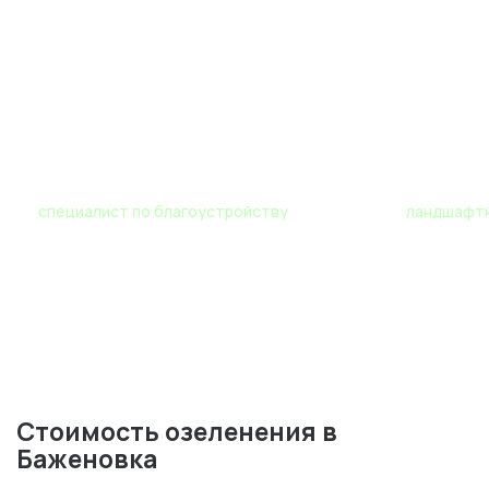
Роман
Мария
специалист по благоустройству
ландшафтн
Стоимость озеленения в
Баженовка