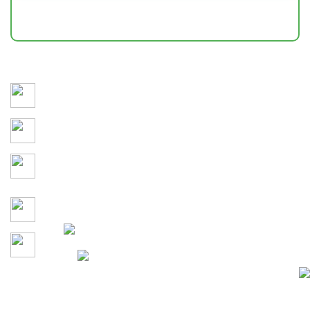
НАШИ РАБОТЫ
Сохраняем здоровье и привлекательность участка 365
дней в году
3D-моделирование и детальное утверждение каждого
этапа проекта до начала работ
Учитываем кто и как будет
проводить время на
территории
Гарантия на все работы по
договору
Давайте сделаем участок
100% Конфиденциальность
вашей мечты вместе