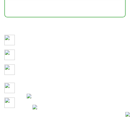
НАШИ РАБОТЫ
Сохраняем здоровье и привлекательность участка 365
дней в году
3D-моделирование и детальное утверждение каждого
этапа проекта до начала работ
Учитываем кто и как будет
проводить время на
территории
Гарантия на все работы по
договору
Давайте сделаем участок
100% Конфиденциальность
вашей мечты вместе