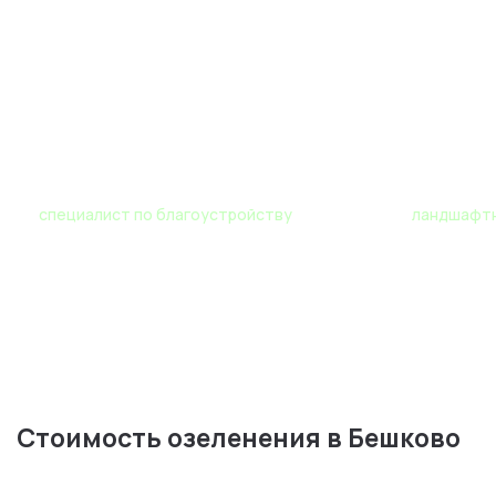
Роман
Мария
специалист по благоустройству
ландшафтн
Стоимость озеленения в Бешково