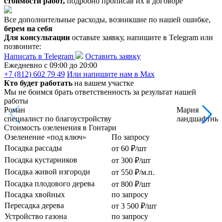
стоимости работ,
подробно прописав их в договоре
Все дополнительные расходы, возникшие по нашей ошибке,
берем на себя
Для консультации
оставьте заявку, напишите в Telegram или
позвоните:
Написать в Telegram
Оставить заявку
Ежедневно c 09:00 до 20:00
+7 (812) 602 79 49
Или напишите нам в Max
Кто будет работать
на вашем участке
Мы не боимся брать ответственность за результат нашей
работы
Роман
Мария
специалист по благоустройству
ландшафтный
Стоимость озеленения в Гонтари
Озеленение «под ключ»
По запросу
Посадка рассады
от 60 ₽/шт
Посадка кустарников
от 300 ₽/шт
Посадка живой изгороди
от 550 ₽/м.п.
Посадка плодового дерева
от 800 ₽/шт
Посадка хвойных
по запросу
Пересадка дерева
от 3 500 ₽/шт
Устройство газона
по запросу