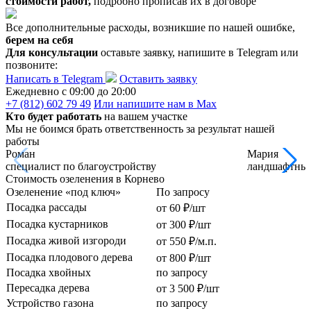
стоимости работ,
подробно прописав их в договоре
Все дополнительные расходы, возникшие по нашей ошибке,
берем на себя
Для консультации
оставьте заявку, напишите в Telegram или
позвоните:
Написать в Telegram
Оставить заявку
Ежедневно c 09:00 до 20:00
+7 (812) 602 79 49
Или напишите нам в Max
Кто будет работать
на вашем участке
Мы не боимся брать ответственность за результат нашей
работы
Роман
Мария
специалист по благоустройству
ландшафтный
Стоимость озеленения в Корнево
Озеленение «под ключ»
По запросу
Посадка рассады
от 60 ₽/шт
Посадка кустарников
от 300 ₽/шт
Посадка живой изгороди
от 550 ₽/м.п.
Посадка плодового дерева
от 800 ₽/шт
Посадка хвойных
по запросу
Пересадка дерева
от 3 500 ₽/шт
Устройство газона
по запросу