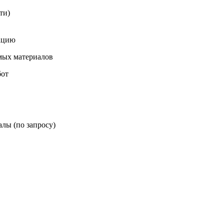
ти)
зацию
мых материалов
бот
лы (по запросу)