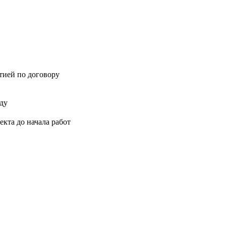
нтией по договору
оду
кта до начала работ