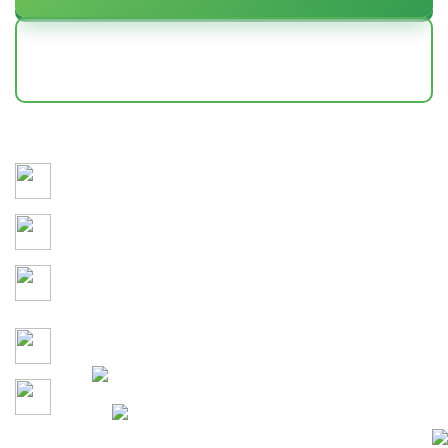
НАШИ РАБОТЫ
Сохраняем здоровье и привлекательность участка 365
дней в году
3D-моделирование и детальное утверждение каждого
этапа проекта до начала работ
Учитываем кто и как будет
проводить время на
территории
Гарантия на все работы по
договору
Давайте сделаем участок
100% Конфиденциальность
вашей мечты вместе