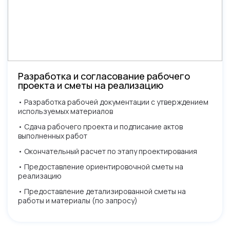
Заполните форму ниже
Разработка и согласование рабочего
Не нашли что искали?
проекта и сметы на реализацию
И менеджер свяжется с Вами
Оставьте заявку и мы свяжемся
в самое ближайшее время
• Разработка рабочей документации с утверждением
с вами и ответим на все вопросы
используемых материалов
• Сдача рабочего проекта и подписание актов
выполненных работ
• Окончательный расчет по этапу проектирования
Нажимая кнопку, вы разрешаете обработку
• Предоставление ориентировочной сметы на
Нажимая кнопку, вы разрешаете обработку персональных
персональных данных и соглашаетесь с
политикой
реализацию
данных и соглашаетесь с
политикой конфиденциальности
конфиденциальности
• Предоставление детализированной сметы на
работы и материалы (по запросу)