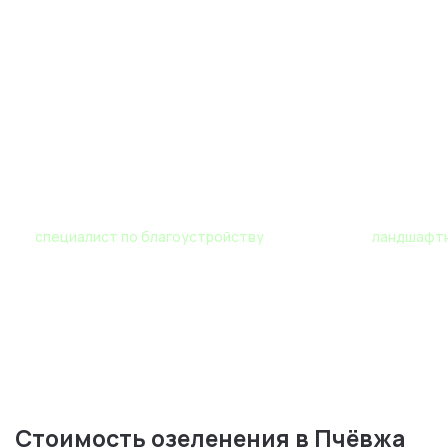
Роман
Мария
специалист по благоустройству
ландшафтн
Стоимость озеленения в Пчёвжа