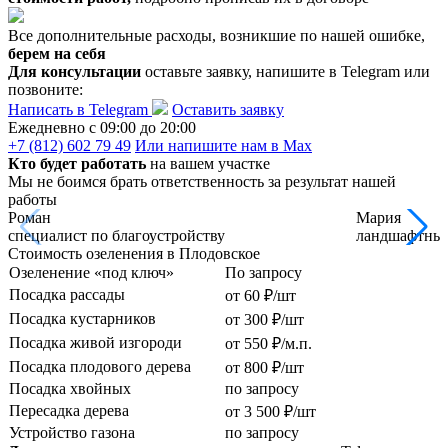
Все дополнительные расходы, возникшие по нашей ошибке,
берем на себя
Для консультации
оставьте заявку, напишите в Telegram или
позвоните:
Написать в Telegram
Оставить заявку
Ежедневно c 09:00 до 20:00
+7 (812) 602 79 49
Или напишите нам в Max
Кто будет работать
на вашем участке
Мы не боимся брать ответственность за результат нашей
работы
Роман
Мария
специалист по благоустройству
ландшафтный
Стоимость озеленения в Плодовское
Озеленение «под ключ»
По запросу
Посадка рассады
от 60 ₽/шт
Посадка кустарников
от 300 ₽/шт
Посадка живой изгороди
от 550 ₽/м.п.
Посадка плодового дерева
от 800 ₽/шт
Посадка хвойных
по запросу
Пересадка дерева
от 3 500 ₽/шт
Устройство газона
по запросу