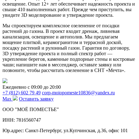
освещение. Опыт 12+ лет обеспечивает надежность проекта и
свыше 410 выполненных работ. Прежде чем приступить, вы
увидите 3D моделирование и утверждение проекта.
Мы спроектируем комплексное озеленение от посадки
растений до газона. В проект входит дренаж, ливневая
канализация, освещение и автополив. Мы предлагаем
мощение плиткой, керамогранитом и террасной доской,
посадку растений и рулонный газон. Гарантия по договору,
3D утверждение проекта и полный спектр работ —
укрепление берегов, каменные подпорные стены и костровые
чаши; напишите нам в мессенджер, оставьте заявку или
позвоните, чтобы рассчитать озеленение в СНТ «Мечта».
Ежедневно c 09:00 до 20:00
+7 (812) 602 79 49
corp-moiopomeste10836@yandex.ru
Max
Оставить заявку
ООО "МОЁ ПОМЕСТЬЕ"
ИНН: 7816560747
Юр.адрес: Санкт-Петербург, ул.Купчинская, д.36, офис 101