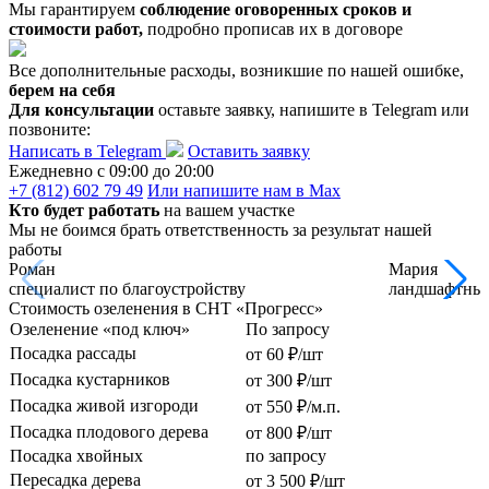
Мы гарантируем
соблюдение оговоренных сроков и
стоимости работ,
подробно прописав их в договоре
Все дополнительные расходы, возникшие по нашей ошибке,
берем на себя
Для консультации
оставьте заявку, напишите в Telegram или
позвоните:
Написать в Telegram
Оставить заявку
Ежедневно c 09:00 до 20:00
+7 (812) 602 79 49
Или напишите нам в Max
Кто будет работать
на вашем участке
Мы не боимся брать ответственность за результат нашей
работы
Роман
Мария
специалист по благоустройству
ландшафтный
Стоимость озеленения в СНТ «Прогресс»
Озеленение «под ключ»
По запросу
Посадка рассады
от 60 ₽/шт
Посадка кустарников
от 300 ₽/шт
Посадка живой изгороди
от 550 ₽/м.п.
Посадка плодового дерева
от 800 ₽/шт
Посадка хвойных
по запросу
Пересадка дерева
от 3 500 ₽/шт