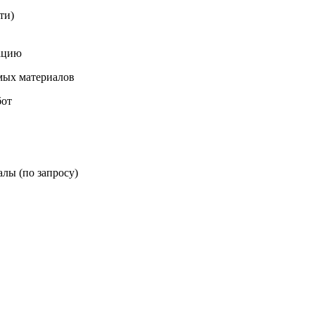
ти)
зацию
мых материалов
бот
лы (по запросу)