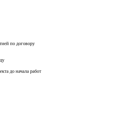
нтией по договору
оду
кта до начала работ