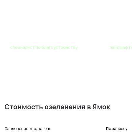
Роман
Мария
специалист по благоустройству
ландшафтн
Стоимость озеленения в Ямок
Озеленение «под ключ»
По запросу