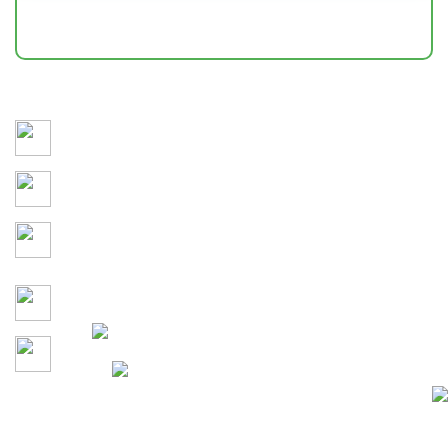
НАШИ РАБОТЫ
Сохраняем здоровье и привлекательность участка 365
дней в году
3D-моделирование и детальное утверждение каждого
этапа проекта до начала работ
Учитываем кто и как будет
проводить время на
территории
Гарантия на все работы по
договору
Давайте сделаем участок
100% Конфиденциальность
вашей мечты вместе