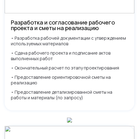
Разработка и согласование рабочего
Заполните форму ниже
проекта и сметы на реализацию
Не нашли что искали?
И менеджер свяжется с Вами
• Разработка рабочей документации с утверждением
Оставьте заявку и мы свяжемся
в самое ближайшее время
используемых материалов
с вами и ответим на все вопросы
• Сдача рабочего проекта и подписание актов
выполненных работ
• Окончательный расчет по этапу проектирования
• Предоставление ориентировочной сметы на
реализацию
Нажимая кнопку, вы разрешаете обработку
Нажимая кнопку, вы разрешаете обработку персональных
персональных данных и соглашаетесь с
политикой
• Предоставление детализированной сметы на
данных и соглашаетесь с
политикой конфиденциальности
конфиденциальности
работы и материалы (по запросу)