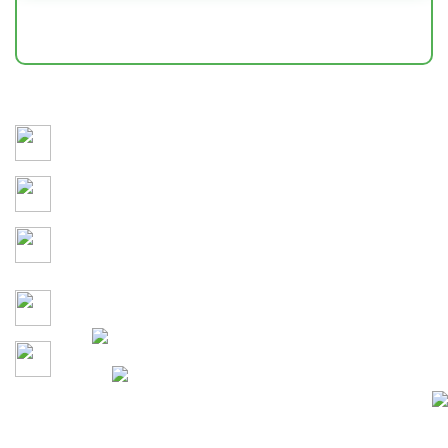
НАШИ РАБОТЫ
Сохраняем здоровье и привлекательность участка 365
дней в году
3D-моделирование и детальное утверждение каждого
этапа проекта до начала работ
Учитываем кто и как будет
проводить время на
территории
Гарантия на все работы по
договору
Давайте сделаем участок
100% Конфиденциальность
вашей мечты вместе