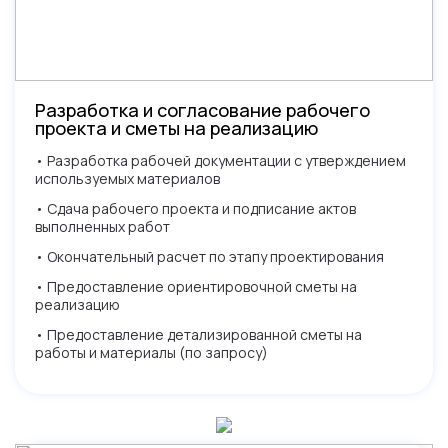
Заполните форму ниже
Не нашли что искали?
И менеджер свяжется с Вами
Оставьте заявку и мы свяжемся
в самое ближайшее время
Разработка и согласование рабочего
с вами и ответим на все вопросы
проекта и сметы на реализацию
• Разработка рабочей документации с утверждением
используемых материалов
• Сдача рабочего проекта и подписание актов
выполненных работ
Нажимая кнопку, вы разрешаете обработку
Нажимая кнопку, вы разрешаете обработку персональных
персональных данных и соглашаетесь с
политикой
данных и соглашаетесь с
политикой конфиденциальности
• Окончательный расчет по этапу проектирования
конфиденциальности
• Предоставление ориентировочной сметы на
реализацию
• Предоставление детализированной сметы на
работы и материалы (по запросу)