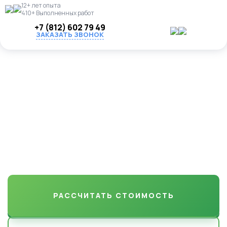
12+ лет опыта
410+ Выполненных работ
+7 (812) 602 79 49
ЗАКАЗАТЬ ЗВОНОК
Посадка деревьев и
кустарников в Бирюли
Профессионально посадим деревья и кустарники любых
пород(плодовые, хвойные, садовые, крупномеры и др.) на
вашем участке. Соблюдаем технологию, учитываем состав
почвы и климат.
РАССЧИТАТЬ СТОИМОСТЬ