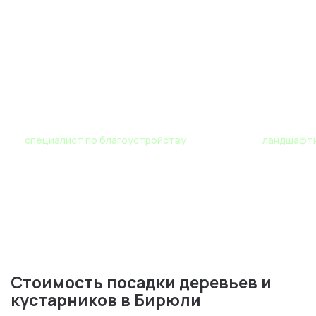
Роман
Мария
специалист по благоустройству
ландшафтн
Стоимость посадки деревьев и
кустарников в Бирюли