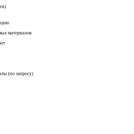
ти)
зацию
мых материалов
бот
лы (по запросу)