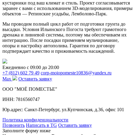
кустарники под ваш климат и стиль. Проект согласовывается
заранее с вами с использованием 3D-моделирования, примеры
объектов — Репинские усадьбы, Лемболово-Парк.
Мы проводим полный цикл работ от подготовки грунта до
высадки. Условия Ильинского Погоста требуют грамотного
дренажа и ливневой системы, поэтому мы обеспечиваем их
интеграцию. После посадки применяем мульчирование,
опоры и настройку автополива. Гарантия по договору
подтверждает качество и приживаемость насаждений.
Ежедневно c 09:00 до 20:00
+7 (812) 602 79 49
corp-moiopomeste10836@yandex.ru
Max
Оставить заявку
ООО "МОЁ ПОМЕСТЬЕ"
ИНН: 7816560747
Юр.адрес: Санкт-Петербург, ул.Купчинская, д.36, офис 101
Политика конфиденциальности
Позвонить
Написать в TG
Оставить заявку
Заполните форму ниже