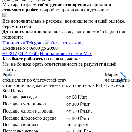
Мы гарантируем
соблюдение оговоренных сроков и
стоимости работ,
подробно прописав их в договоре
Все дополнительные расходы, возникшие по нашей ошибке,
берем на себя
Для консультации
оставьте заявку, напишите в Telegram или
позвоните:
Написать в Telegram
Оставить заявку
Ежедневно c 09:00 до 20:00
+7 (812) 602 79 49
Или напишите нам в Max
Кто будет работать
на вашем участке
Мы не боимся брать ответственность за результат нашей
работы
Роман
Мария
специалист по благоустройству
ландшафтный
Стоимость посадки деревьев и кустарников в КП «Красный
Бор Парк»
Посадка рассады
от 60 ₽/шт
Посадка кустарников
от 300 ₽/шт
Посадка живой изгороди
от 550 ₽/м.п.
Посадка плодового дерева
от 800 ₽/шт
Посадка хвойных
по запросу
Пересадка дерева
от 3 500 ₽/шт