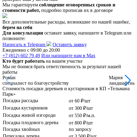
Мы гарантируем
соблюдение оговоренных сроков и
стоимости работ,
подробно прописав их в договоре
Все дополнительные расходы, возникшие по нашей ошибке,
берем на себя
Для консультации
оставьте заявку, напишите в Telegram или
позвоните:
Написать в Telegram
Оставить заявку
Ежедневно c 09:00 до 20:00
+7 (812) 602 79 49
Или напишите нам в Max
Кто будет работать
на вашем участке
Мы не боимся брать ответственность за результат нашей
работы
Роман
Мария
специалист по благоустройству
ландшафтный
Стоимость посадки деревьев и кустарников в КП «Тельмана
Парк»
Посадка рассады
от 60 ₽/шт
Посадка кустарников
от 300 ₽/шт
Посадка живой изгороди
от 550 ₽/м.п.
Посадка плодового дерева
от 800 ₽/шт
Посадка хвойных
по запросу
Пересадка дерева
от 3 500 ₽/шт