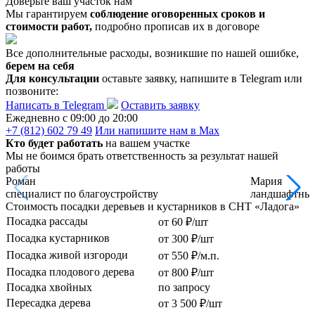
Доверьте ваш участок нам
Мы гарантируем
соблюдение оговоренных сроков и
стоимости работ,
подробно прописав их в договоре
Все дополнительные расходы, возникшие по нашей ошибке,
берем на себя
Для консультации
оставьте заявку, напишите в Telegram или
позвоните:
Написать в Telegram
Оставить заявку
Ежедневно c 09:00 до 20:00
+7 (812) 602 79 49
Или напишите нам в Max
Кто будет работать
на вашем участке
Мы не боимся брать ответственность за результат нашей
работы
Роман
Мария
специалист по благоустройству
ландшафтный
Стоимость посадки деревьев и кустарников в СНТ «Ладога»
Посадка рассады
от 60 ₽/шт
Посадка кустарников
от 300 ₽/шт
Посадка живой изгороди
от 550 ₽/м.п.
Посадка плодового дерева
от 800 ₽/шт
Посадка хвойных
по запросу
Пересадка дерева
от 3 500 ₽/шт