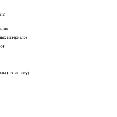
ти)
зацию
мых материалов
бот
лы (по запросу)