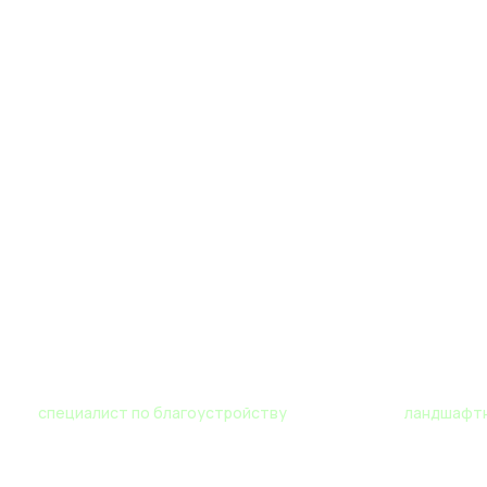
Роман
Мария
специалист по благоустройству
ландшафтн