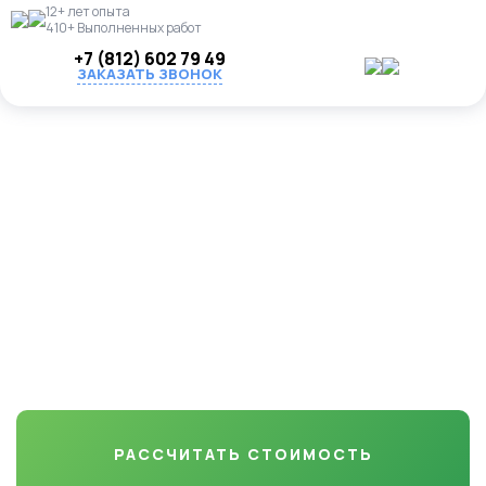
12+ лет опыта
410+ Выполненных работ
+7 (812) 602 79 49
ЗАКАЗАТЬ ЗВОНОК
Посадка деревьев и
кустарников в Тихвинском
районе
Профессионально посадим деревья и кустарники любых
пород(плодовые, хвойные, садовые, крупномеры и др.) на
вашем участке. Соблюдаем технологию, учитываем состав
почвы и климат.
РАССЧИТАТЬ СТОИМОСТЬ