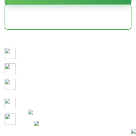
НАШИ РАБОТЫ
Сохраняем здоровье и привлекательность участка 365
дней в году
3D-моделирование и детальное утверждение каждого
этапа проекта до начала работ
Учитываем кто и как будет
проводить время на
территории
Гарантия на все работы по
договору
Давайте сделаем участок
100% Конфиденциальность
вашей мечты вместе