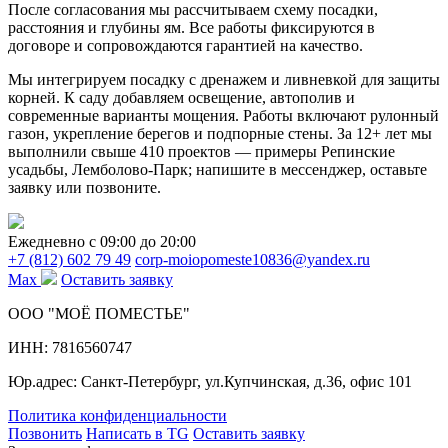
После согласования мы рассчитываем схему посадки,
расстояния и глубины ям. Все работы фиксируются в
договоре и сопровождаются гарантией на качество.
Мы интегрируем посадку с дренажем и ливневкой для защиты
корней. К саду добавляем освещение, автополив и
современные варианты мощения. Работы включают рулонный
газон, укрепление берегов и подпорные стены. За 12+ лет мы
выполнили свыше 410 проектов — примеры Репинские
усадьбы, Лемболово-Парк; напишите в мессенджер, оставьте
заявку или позвоните.
Ежедневно c 09:00 до 20:00
+7 (812) 602 79 49
corp-moiopomeste10836@yandex.ru
Max
Оставить заявку
ООО "МОЁ ПОМЕСТЬЕ"
ИНН: 7816560747
Юр.адрес: Санкт-Петербург, ул.Купчинская, д.36, офис 101
Политика конфиденциальности
Позвонить
Написать в TG
Оставить заявку