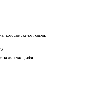
оны, которые радуют годами.
оду
кта до начала работ