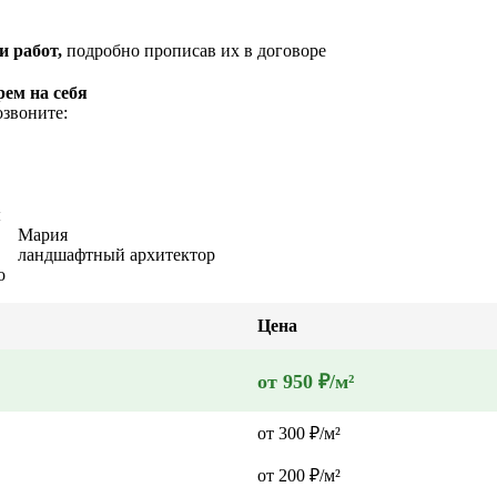
и работ,
подробно прописав их в договоре
рем на себя
озвоните:
ы
Мария
ландшафтный архитектор
о
Цена
от 950 ₽/м²
от 300 ₽/м²
от 200 ₽/м²