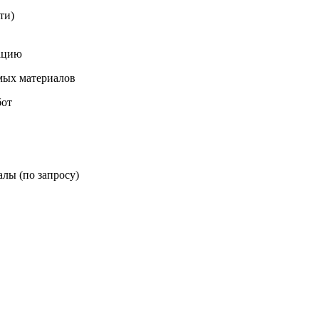
ти)
зацию
мых материалов
бот
лы (по запросу)