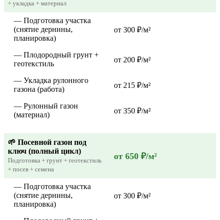
+ укладка + материал
— Подготовка участка
(снятие дернины,
от 300 ₽/м²
планировка)
— Плодородный грунт +
от 200 ₽/м²
геотекстиль
— Укладка рулонного
от 215 ₽/м²
газона (работа)
— Рулонный газон
от 350 ₽/м²
(материал)
🌱 Посевной газон под
ключ (полный цикл)
от 650 ₽/м²
Подготовка + грунт + геотекстиль
+ посев + семена
— Подготовка участка
(снятие дернины,
от 300 ₽/м²
планировка)