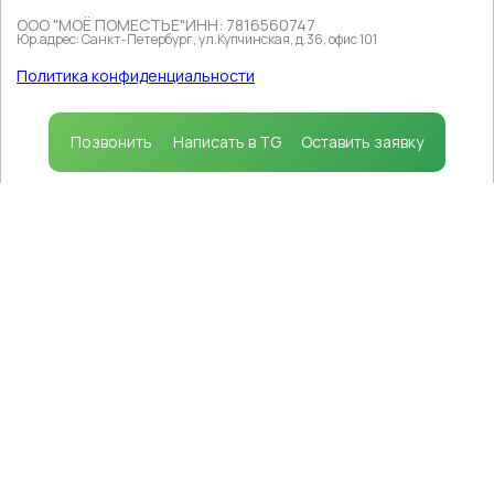
ООО "МОЁ ПОМЕСТЬЕ"
ИНН: 7816560747
Юр.адрес: Санкт-Петербург, ул.Купчинская, д.36, офис 101
Продолжая пользоваться сайтом, вы соглашаетесь на
использование файлов cookie
в соответствии с
Политика конфиденциальности
политикой, которая определяет порядок их
применения.
Принимаю
Позвонить
Написать в TG
Оставить заявку