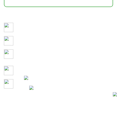
Сохраняем здоровье и привлекательность участка 365
дней в году
3D-моделирование и детальное утверждение каждого
этапа проекта до начала работ
Учитываем кто и как будет
проводить время на
территории
Гарантия на все работы по
договору
Давайте сделаем участок
100% Конфиденциальность
вашей мечты вместе