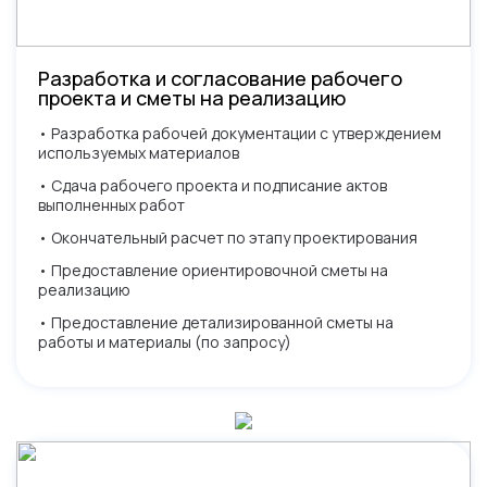
Разработка и согласование рабочего
проекта и сметы на реализацию
• Разработка рабочей документации с утверждением
используемых материалов
Заполните форму ниже
• Сдача рабочего проекта и подписание актов
Не нашли что искали?
выполненных работ
И менеджер свяжется с Вами
Оставьте заявку и мы свяжемся
в самое ближайшее время
• Окончательный расчет по этапу проектирования
с вами и ответим на все вопросы
• Предоставление ориентировочной сметы на
реализацию
• Предоставление детализированной сметы на
работы и материалы (по запросу)
Нажимая кнопку, вы разрешаете обработку
Нажимая кнопку, вы разрешаете обработку персональных
персональных данных и соглашаетесь с
политикой
данных и соглашаетесь с
политикой конфиденциальности
конфиденциальности