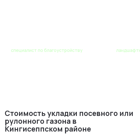
Роман
Мария
специалист по благоустройству
ландшафтн
Стоимость укладки посевного или
рулонного газона в
Кингисеппском районе