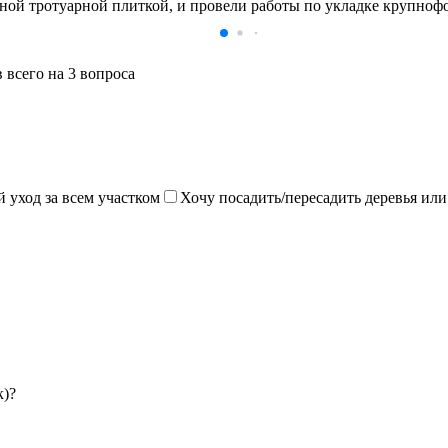
 тротуарной плиткой, и провели работы по укладке крупнофор
 всего на 3 вопроса
уход за всем участком
Хочу посадить/пересадить деревья ил
к)?