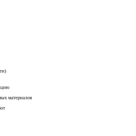
ти)
зацию
мых материалов
бот