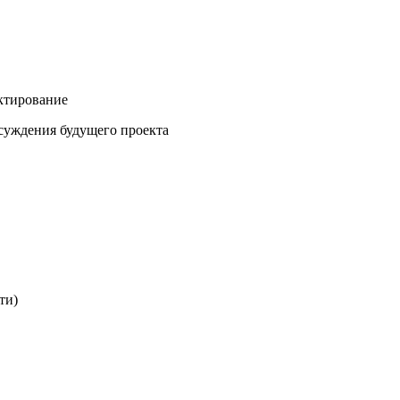
ектирование
бсуждения будущего проекта
ти)