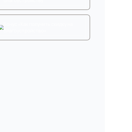
благоустройству
шаете обработку
шаетесь с
политикой
Бонус «Как получить скидку на
благоустройство»