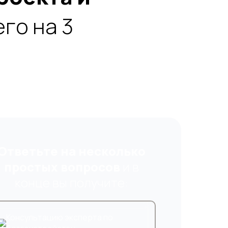
го на 3
Ответьте на несколько
кали?
простых вопросов
и в
емся
конце вы получите:
опросы
Консультацию эксперта по