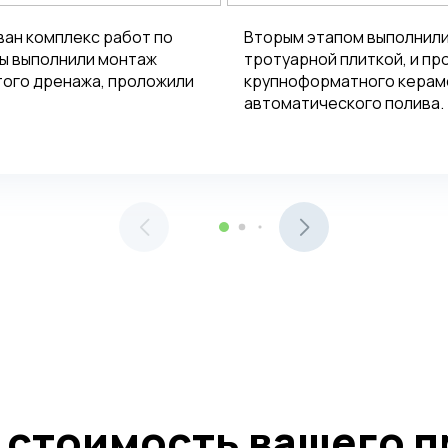
ван комплекс работ по
Вторым этапом выполнил
ы выполнили монтаж
тротуарной плиткой, и пр
того дренажа, проложили
крупноформатного керамо
автоматического полива.
 стоимость вашего п