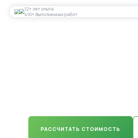
12+ лет опыта
410+ Выполненных работ
Укладка газон
ключ" в Малу
Результат, который вы полюбите с п
газоны, которые радуют годами.
РАССЧИТАТЬ СТОИМОСТЬ