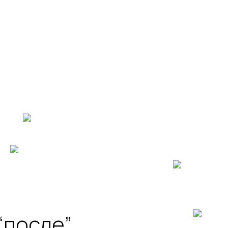
Давайте сделаем
участок вашей мечты
вместе
“после”