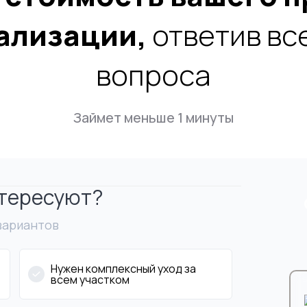
ализации,
ответив все
вопроса
Займет меньше 1 минуты
нтересуют?
Заполните форму ниже
Не нашли что ис
вариантов
И менеджер свяжется с Вами
Оставьте заявку и мы свяж
в самое ближайшее время
с вами и ответим на все в
Нужен комплексный уход за
всем участком