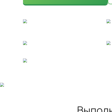
Сохраняем здоровье и
привлекательность участка 365 дней в
году
Учитываем кто и как будет проводить
время на территории
100% Конфиденциальность
Выполн