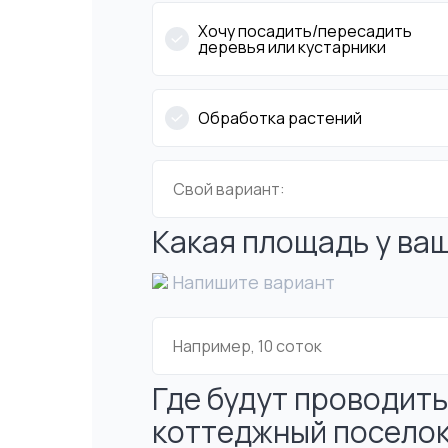
Хочу посадить/пересадить
деревья или кустарники
Обработка растений
Какая площадь у ва
Напишите вариант
Где будут проводить
коттеджный посело