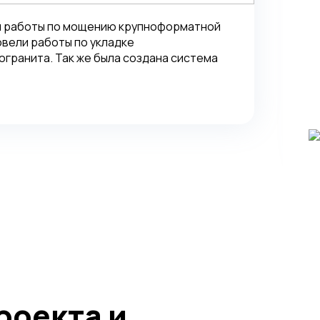
и работы по мощению крупноформатной
овели работы по укладке
гранита. Так же была создана система
роекта и