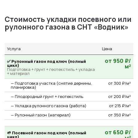
Стоимость укладки посевного или
рулонного газона в СНТ «Водник»
Услуга
Цена
от 950 ₽/
✅ Рулонный газон под ключ (полный
цикл)
м²
Подготовка + грунт + геотекстиль + укладка
+ материал
— Подготовка участка (снятие дернины,
от 300 ₽/м²
планировка)
— Плодородный грунт + геотекстиль
от 200 ₽/м²
— Укладка рулонного газона (работа)
от 215 ₽/м²
— Рулонный газон (материал)
от 350 ₽/м²
от 650 ₽/
🌱 Посевной газон под ключ (полный
цикл)
м²