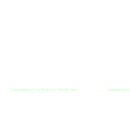
Роман
Мария
специалист по благоустройству
ландшафтн