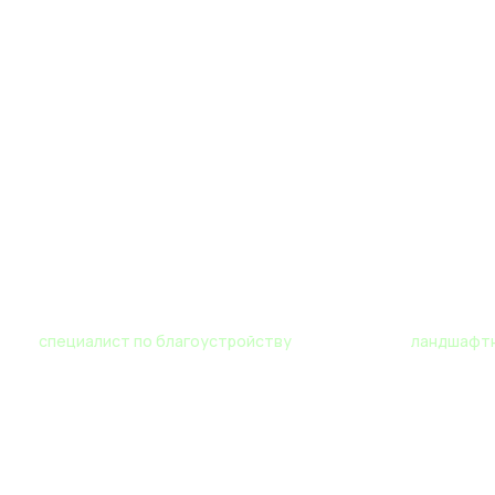
Роман
Мария
специалист по благоустройству
ландшафтн