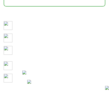
Сохраняем здоровье и привлекательность участка 365
дней в году
3D-моделирование и детальное утверждение каждого
этапа проекта до начала работ
Учитываем кто и как будет
проводить время на
территории
Гарантия на все работы по
договору
Давайте сделаем участок
100% Конфиденциальность
вашей мечты вместе